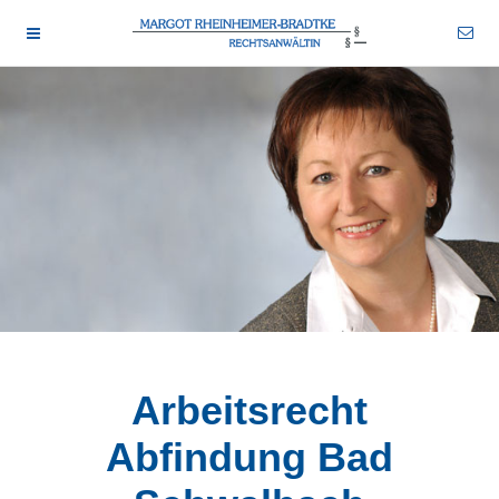
rhbr-tstn 2026-08-08
wid-13
drtm-bns 2026-08-08
Arbeitsrecht
Abfindung Bad