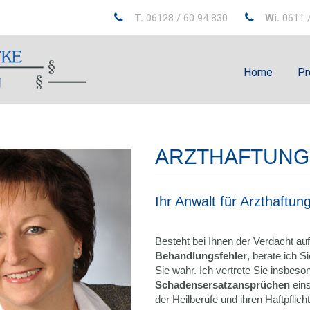
T.
06128 / 60 94 830
Wi.
0611 /
Home
Pr
ARZTHAFTUN
Ihr Anwalt für Arzthaftu
Besteht bei Ihnen der Verdacht auf
Behandlungsfehler
, berate ich S
Sie wahr. Ich vertrete Sie insbes
Schadensersatzansprüchen
eins
der Heilberufe und ihren Haftpflich