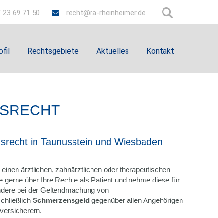
 23 69 71 50
recht@ra-rheinheimer.de
ofil
Rechtsgebiete
Aktuelles
Kontakt
GSRECHT
ngsrecht in Taunusstein und Wiesbaden
 einen ärztlichen, zahnärztlichen oder therapeutischen
ie gerne über Ihre Rechte als Patient und nehme diese für
ondere bei der Geltendmachung von
chließlich
Schmerzensgeld
gegenüber allen Angehörigen
tversicherern.